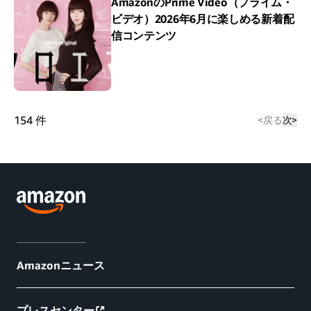
AmazonのPrime Video（プライム・
ビデオ）2026年6月に楽しめる新着配
信コンテンツ
154
件
<
戻る
次
>
Amazonニュース
プレスセンター