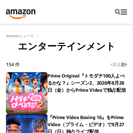
Amazonニュース
エンターテインメント
154
件
<
戻る
次
>
Prime Original『トモダチ100人よべ
るかな？』シーズン2、2026年8月28
日（金）からPrime Videoで独占配信
『Prime Video Boxing 16』をPrime
Video（プライム・ビデオ）で9月27
日（日）独占ライブ配信