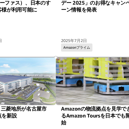
（ルーファス）、日本のす
デー 2025」のお得なキャン
客様が利用可能に
ーン情報を発表
日
2025年7月2日
Amazonプライム
nと三菱地所が名古屋市
Amazonの物流拠点を見学で
点を新設
るAmazon Toursを日本でも
始