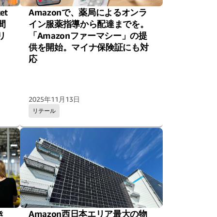
et
Amazonで、薬局によるオンラ
間
イン服薬指導から配達までを。
リ
「Amazonファーマシー」の提
供を開始。マイナ保険証にも対
応
2025年11月13日
リテール
き
Amazon西日本エリア最大の物