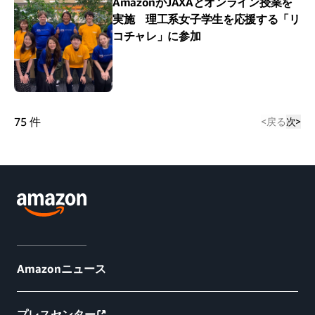
AmazonがJAXAとオンライン授業を
実施 理工系女子学生を応援する「リ
コチャレ」に参加
75
件
<
戻る
次
>
Amazonニュース
プレスセンター