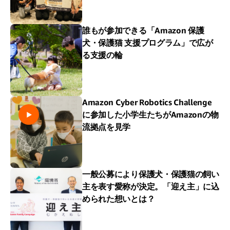
誰もが参加できる「Amazon 保護
犬・保護猫 支援プログラム」で広が
る支援の輪
Amazon Cyber Robotics Challenge
に参加した小学生たちがAmazonの物
流拠点を見学
一般公募により保護犬・保護猫の飼い
主を表す愛称が決定。「迎え主」に込
められた想いとは？