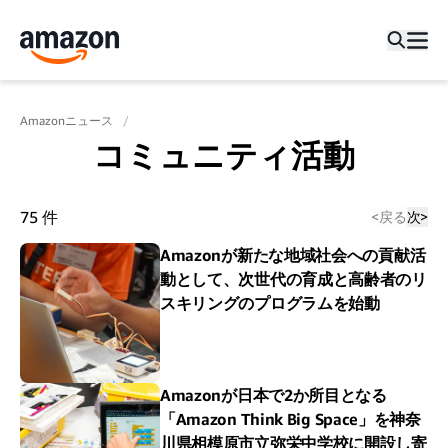
Amazonニュース
コミュニティ活動
75
件
<
戻る
次
>
Amazonが新たな地域社会への貢献活
動として、次世代の育成と高齢者のリ
スキリングのプログラムを始動
Amazonが日本で2か所目となる
「Amazon Think Big Space」を神奈
川県相模原市立弥栄中学校に開設し寄