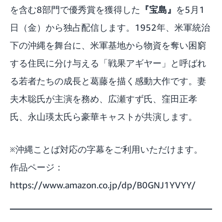
を含む8部門で優秀賞を獲得した
『宝島』
を5月1
日（金）から独占配信します。1952年、米軍統治
下の沖縄を舞台に、米軍基地から物資を奪い困窮
する住民に分け与える「戦果アギヤー」と呼ばれ
る若者たちの成長と葛藤を描く感動大作です。妻
夫木聡氏が主演を務め、広瀬すず氏、窪田正孝
氏、永山瑛太氏ら豪華キャストが共演します。
※沖縄ことば対応の字幕をご利用いただけます。
作品ページ：
https://www.amazon.co.jp/dp/B0GNJ1YVYY/