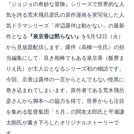
『ジョジョの奇妙な冒険』シリーズで世界的な人
気を誇る荒木飛呂彦氏の原作漫画を実写化した人
気ドラマシリーズ「岸辺露伴は動かない」の最新
作となる
『泉京香は黙らない』
を5月12日（火）
から見放題配信します。露伴（高橋一生氏）の担
当編集にして、良き相棒でもある泉京香（飯豊ま
りえ氏）が主人公となるシリーズ初の物語です。
今回、京香は露伴の一言からとんでもない怪異に
巻き込まれてしまいます。原作者である荒木飛呂
彦さんから脚本への協力を得て、世界からも注目
を集める監督集団「５月」の関友太郎氏と平瀬謙
太朗氏が書き下ろしたオリジナルストーリーで
す。