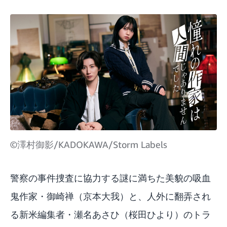
©澤村御影/KADOKAWA/Storm Labels
警察の事件捜査に協力する謎に満ちた美貌の吸血
鬼作家・御崎禅（京本大我）と、人外に翻弄され
る新米編集者・瀬名あさひ（桜田ひより）のトラ