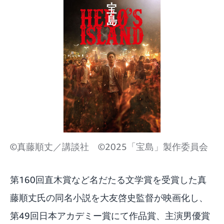
©真藤順丈／講談社 ©2025「宝島」製作委員会
第160回直木賞など名だたる文学賞を受賞した真
藤順丈氏の同名小説を大友啓史監督が映画化し、
第49回日本アカデミー賞にて作品賞、主演男優賞