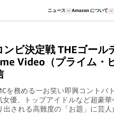
ニュース
Amazon について
ンビ決定戦 THEゴール
rime Video（プライム
信
MCを務める一お笑い即興コントバ
気女優、トップアイドルなど超豪華
り出される高難度の「お題」に芸人