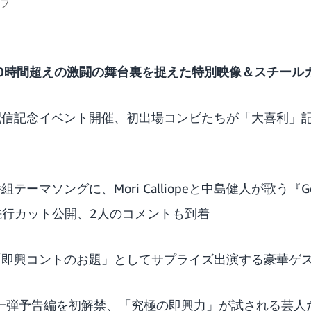
ッフ
：10時間超えの激闘の舞台裏を捉えた特別映像＆スチール
：配信記念イベント開催、初出場コンビたちが「大喜利」
ーマソングに、Mori Calliopeと中島健人が歌う『Gold Un
先行カット公開、2人のコメントも到着
：「即興コントのお題」としてサプライズ出演する豪華ゲス
第一弾予告編を初解禁、「究極の即興力」が試される芸人