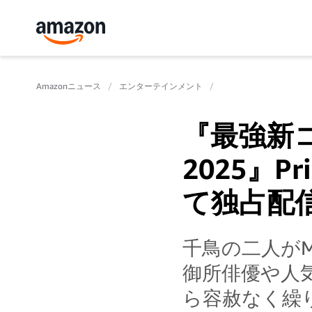
Amazonニュース
エンターテインメント
『最強新コ
2025』P
て独占配
千鳥の二人が
御所俳優や人
ら容赦なく繰