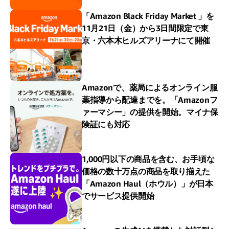
「Amazon Black Friday Market 」を
11月21日（金）から3日間限定で東
京・六本木ヒルズアリーナにて開催
Amazonで、薬局によるオンライン服
薬指導から配達までを。「Amazonフ
ァーマシー」の提供を開始。マイナ保
険証にも対応
1,000円以下の商品を含む、お手頃な
価格の数十万点の商品を取り揃えた
「Amazon Haul（ホウル）」が日本
でサービス提供開始