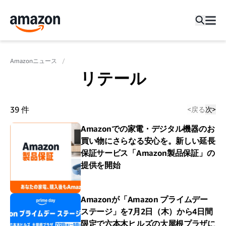
Amazonニュース
リテール
39
件
<
戻る
次
>
Amazonでの家電・デジタル機器のお
買い物にさらなる安心を。新しい延長
保証サービス「Amazon製品保証」の
提供を開始
Amazonが「Amazon プライムデー
ステージ」を7月2日（木）から4日間
限定で六本木ヒルズの大屋根プラザに