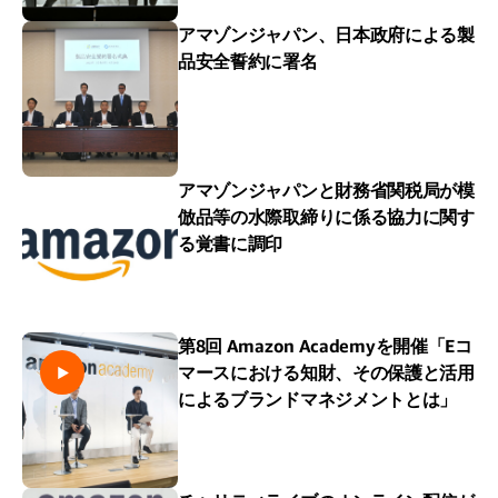
アマゾンジャパン、日本政府による製
品安全誓約に署名
アマゾンジャパンと財務省関税局が模
倣品等の水際取締りに係る協力に関す
る覚書に調印
第8回 Amazon Academyを開催「Eコ
マースにおける知財、その保護と活用
によるブランドマネジメントとは」