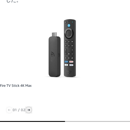
Fire TV Stick 4K Max
01
/
02