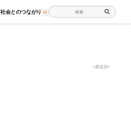
社会とのつながり
<
戻る
次
>