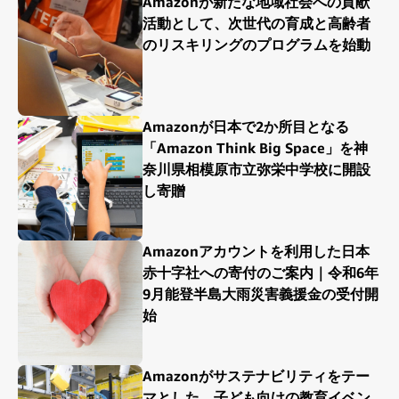
Amazonが新たな地域社会への貢献
活動として、次世代の育成と高齢者
のリスキリングのプログラムを始動
Amazonが日本で2か所目となる
「Amazon Think Big Space」を神
奈川県相模原市立弥栄中学校に開設
し寄贈
Amazonアカウントを利用した日本
赤十字社への寄付のご案内｜令和6年
9月能登半島大雨災害義援金の受付開
始
Amazonがサステナビリティをテー
マとした、子ども向けの教育イベン