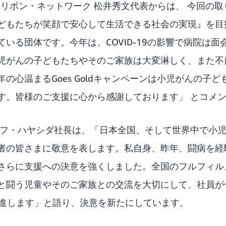
ドリボン・ネットワーク 松井秀文代表からは、 今回の
どもたちが笑顔で安心して生活できる社会の実現』を目指
いる団体です。今年は、COVID-19の影響で病院は
児がんの子どもたちやそのご家族は大変淋しく、また不
の心温まるGoes Goldキャンペーンは小児がんの子
す。皆様のご支援に心から感謝しております」 とコメ
ェフ・ハヤシダ社長は、「日本全国、そして世界中で小
者の皆さまに敬意を表します。私自身、昨年、闘病を経
さらに支援への決意を強くしました。全国のフルフィル
と闘う児童やそのご家族との交流を大切にして、社員が一
を推進します」と語り、決意を新たにしています。