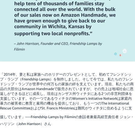
「2014年、妻と私は家族へのホリデーのプレゼントとして、初めてフレンドシッ
プ・ランプ（Friendship Lamps）を制作しました。そして今では、私たちのフレン
ドシップ・ランプが世界中の何万もの家族の絆を支えています。現在、私たちの商
品の大部分はAmazon Handmadeで販売されていますが、その売上は地域社会に恩
返しができるほどに成長し、現在はカンザス州ウィチタにある2つの非営利団体を
支援しています。その一つであるウィチタのWomen's Initiative Networkは家庭内
暴力の被害者に教育と雇用の機会を提供しており、もう一つのThe International
Rescue CommitteeおよびSt. Francis Ministriesは難民がウィチタに住めるように支
援しています」──
Friendship Lamps by Filimin
の創設者兼最高経営責任者 ジョン・
ハリソン（John Harrison）さん