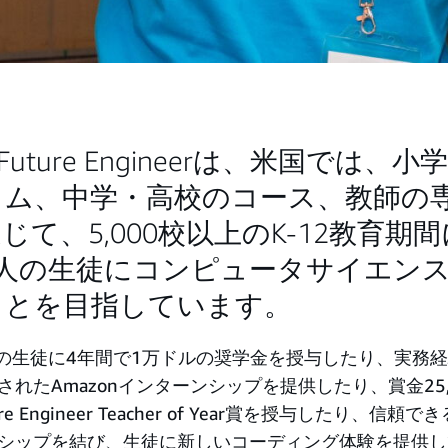
n Future Engineerは、米国では、
ラム、中学・高校のコース、教師の
じて、5,000校以上のK-12教育期
000人の生徒にコンピュータサイエン
ことを目指しています。
人の生徒に4年間で1万ドルの奨学金を授与したり、実務
れたAmazonインターンシップを提供したり、賞金25,
ture Engineer Teacher of Year賞を授与したり、信
シップを結び、生徒に新しいコーディング体験を提供し