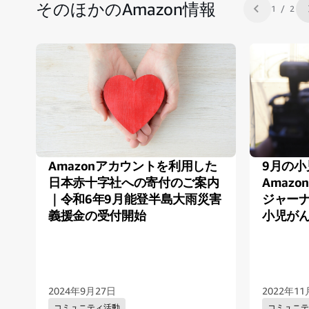
そのほかのAmazon情報
1 / 2
前のスライド
Amazonアカウントを利用した
9月の
日本赤十字社への寄付のご案内
Amaz
｜令和6年9月能登半島大雨災害
ジャー
義援金の受付開始
小児が
2024年9月27日
2022年1
コミュニティ活動
コミュニ