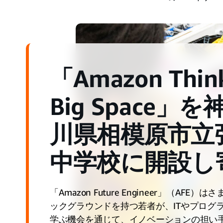
「Amazon Thin
Big Space」を
川県相模原市立
中学校に開設し
「Amazon Future Engineer」（AFE）
ックグラウンドを持つ若者が、ITやプログ
学ぶ機会を通じて、イノベーションの担い