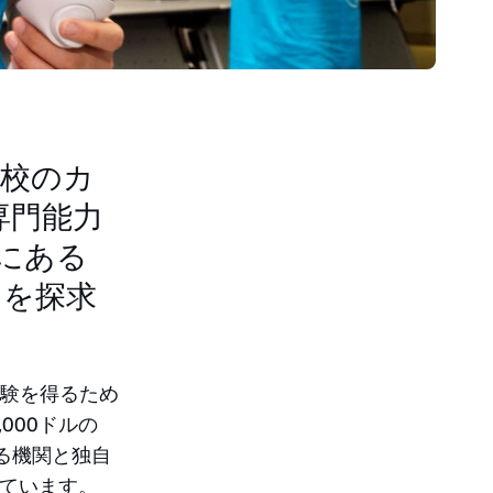
小学校のカ
専門能力
間にある
スを探求
経験を得るため
000ドルの
頼できる機関と独自
ています。