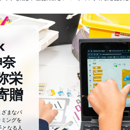
k
神奈
弥栄
寄贈
はさまざまなバ
ラミングを
手となる人