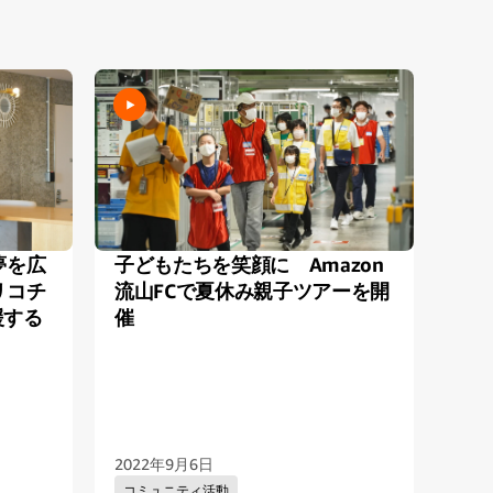
夢を広
子どもたちを笑顔に Amazon
Am
リコチ
流山FCで夏休み親子ツアーを開
に
援する
催
2022年9月6日
202
コミュニティ活動
コ