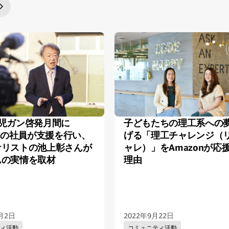
次スライド
小児ガン啓発月間に
子どもたちの理工系への
onの社員が支援を行い、
げる「理工チャレンジ（
ナリストの池上彰さんが
ャレ）」をAmazonが応
んの実情を取材
理由
1月2日
2022年9月22日
ティ活動
コミュニティ活動