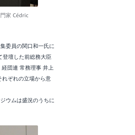
 Cédric
編集委員の関口和一氏に
して登壇した前総務大臣
経団連 常務理事 井上
rがそれぞれの立場から意
ポジウムは盛況のうちに