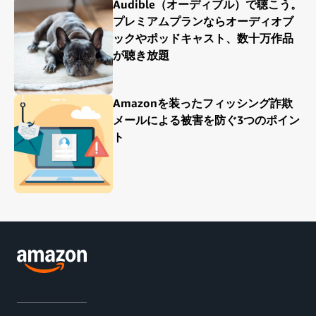
Audible（オーディブル）で聴こう。
プレミアムプランならオーディオブ
ックやポッドキャスト、数十万作品
が聴き放題
Amazonを装ったフィッシング詐欺
メールによる被害を防ぐ3つのポイン
ト