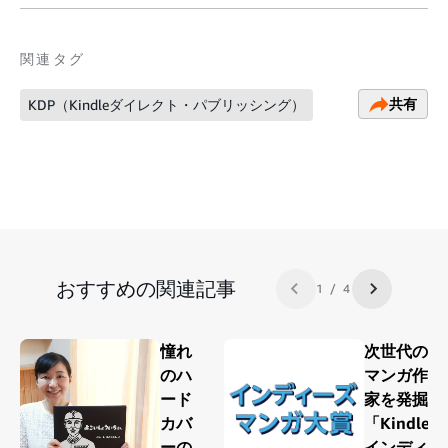
関連タグ
共有
KDP（Kindleダイレクト・パブリッシング）
おすすめの関連記事
1 / 4
前のスライド
次スライド
憧れ
次世代の
のハ
マンガ作
ード
家を発掘
カバ
「Kindle
ーの
インディ