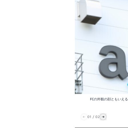
FCの外観の顔ともいえ
01
/
02