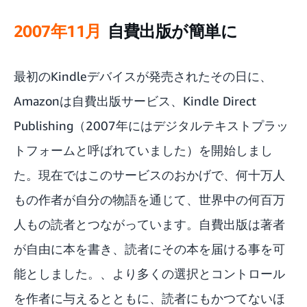
「我々がずっと作りたかったKindle」
2007年11月
自費出版が簡単に
KindleデバイスにGoodreadsコミュニティを創設
最初のKindleデバイスが発売されたその日に、
ウィスパーシンクフォーボイスとイマージョン・リーディング
Amazonは自費出版サービス、
Kindle Direct
Kindle First (Kindleファースト) – 新書を独占的に先に読める
Publishing
（2007年にはデジタルテキストプラッ
お客様がKindle Unlimitedを使って書籍を探し始める
トフォームと呼ばれていました）を開始しまし
た。現在ではこのサービスのおかげで、何十万人
新Voyage
もの作者が自分の物語を通じて、世界中の何百万
新Bookerlyフォントがデジタルリーディングのために一から作られる
人もの読者とつながっています。自費出版は著者
史上最も軽いKindle
が自由に本を書き、読者にその本を届ける事を可
ページめくり– 飛ばし読み、ざっと目を通すなどKindle電子書籍の中を自在
能としました。、より多くの選択とコントロール
に移動する新しい方法
を作者に与えるとともに、読者にもかつてないほ