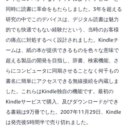
同時に読書に革命をもたらしました。3年を超える
朗読してくれる新Kindle
研究の中でこのデバイスは、デジタル読書は魅力
どこでもどんなデバイスでも読める
的でも快適でもない経験だという、当時のお客様
の痛点に対処するべく設計されました。Kindleチ
Kindle DXの発売
ームは、紙の本が提供できるものを色々な意味で
Kindleのグローバル化
超える製品の開発を目指し、辞書、検索機能、さ
アンドロイド用Kindleアプリがデビュー
らにコンピュータに同期させることなく何千もの
Kindleの小型軽量化
書名に簡単にアクセスできる無線接続を内蔵しま
した。これらはKindle独自の機能です。最初の
ウェブ用Kindle
Kindleサービスで購入、及びダウンロードができ
Kindleタッチ
る書籍は9万冊でした。2007年11月29日、Kindle
Kindle Owners’ Lending Libraryを導入
は発売後5時間半で売り切れました。