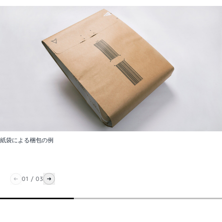
紙袋による梱包の例
01
/
03