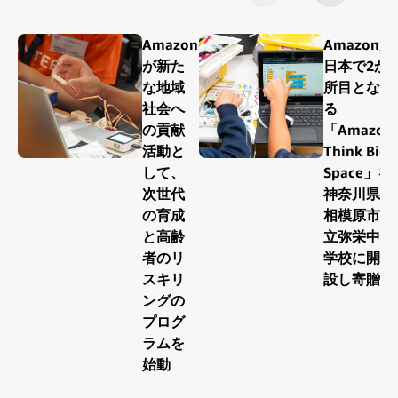
Amazon
Amazonが
が新た
日本で2か
な地域
所目とな
社会へ
る
の貢献
「Amazon
活動と
Think Big
して、
Space」を
次世代
神奈川県
の育成
相模原市
と高齢
立弥栄中
者のリ
学校に開
スキリ
設し寄贈
ングの
プログ
ラムを
始動