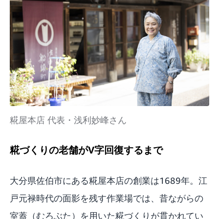
糀屋本店 代表・浅利妙峰さん
糀づくりの老舗がV字回復するまで
大分県佐伯市にある
糀屋本店
の創業は1689年。江
戸元禄時代の面影を残す作業場では、昔ながらの
室蓋（むろぶた）を用いた糀づくりが貫かれてい