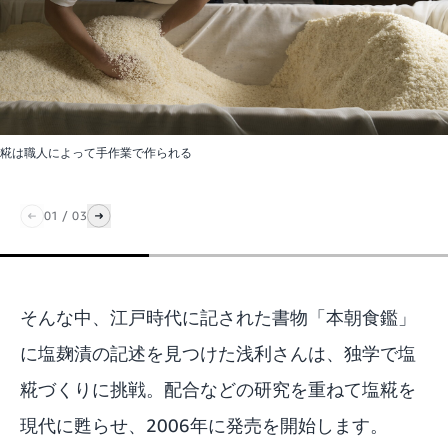
糀は職人によって手作業で作られる
01
/
03
そんな中、江戸時代に記された書物「本朝食鑑」
に塩麹漬の記述を見つけた浅利さんは、独学で塩
糀づくりに挑戦。配合などの研究を重ねて塩糀を
現代に甦らせ、2006年に発売を開始します。