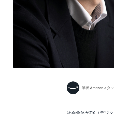
筆者
Amazonスタ
社会全体がDX（デジタ